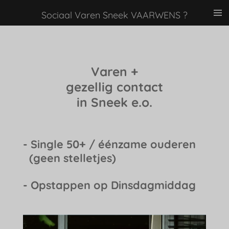
Ga
Sociaal Varen Sneek VAARWENS ?
direct
naar
de
hoofdinhoud
Varen +
gezellig contact
in Sneek e.o.
- Single 50+ / éénzame ouderen
(geen stelletjes)
- Opstappen op Dinsdagmiddag