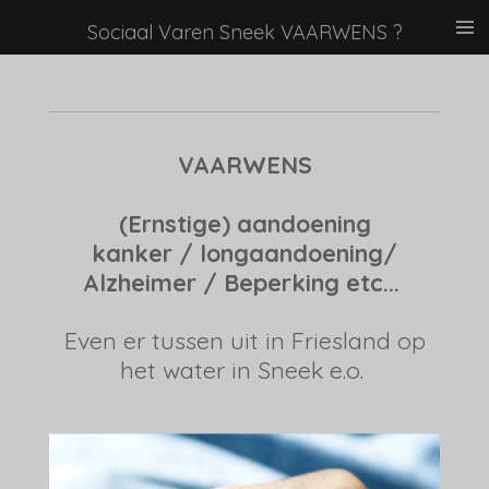
Ga
Sociaal Varen Sneek VAARWENS ?
direct
naar
de
hoofdinhoud
VAARWENS
(Ernstige) aandoening
kanker / longaandoening/
Alzheimer / Beperking etc...
Even er tussen uit in Friesland op
het water in Sneek e.o.